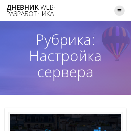
Skip
ДНЕВНИК
WEB-
to
РАЗРАБОТЧИКА
content
Рубрика:
Настройка
сервера