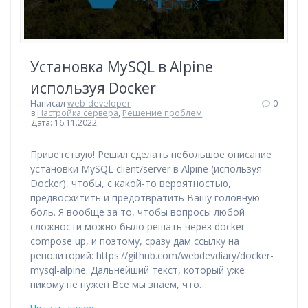
Установка MySQL в Alpine
используя Docker
Написал
web-developer
0
в
Настройка сервера
,
Решение проблем
.
Дата: 16.11.2022
Приветствую! Решил сделать небольшое описание
установки MySQL client/server в Alpine (используя
Docker), чтобы, с какой-то вероятностью,
предвосхитить и предотвратить Вашу головную
боль. Я вообще за то, чтобы вопросы любой
сложности можно было решать через docker-
compose up, и поэтому, сразу дам ссылку на
репозиторий: https://github.com/webdevdiary/docker-
mysql-alpine. Дальнейший текст, который уже
никому не нужен Все мы знаем, что…