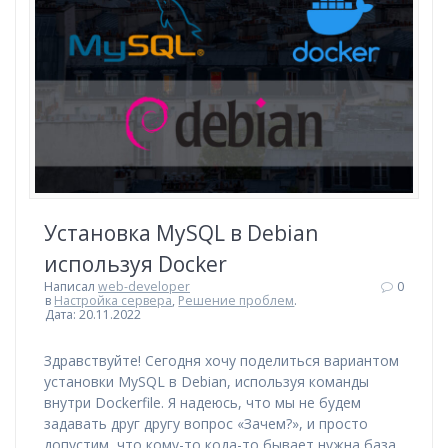
Установка MySQL в Debian
используя Docker
Написал
web-developer
0
в
Настройка сервера
,
Решение проблем
.
Дата: 20.11.2022
Здравствуйте! Сегодня хочу поделиться вариантом
установки MySQL в Debian, используя команды
внутри Dockerfile. Я надеюсь, что мы не будем
задавать друг другу вопрос «Зачем?», и просто
допустим, что кому-то кода-то бывает нужна база