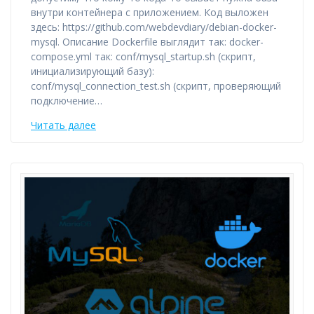
внутри контейнера с приложением. Код выложен
здесь: https://github.com/webdevdiary/debian-docker-
mysql. Описание Dockerfile выглядит так: docker-
compose.yml так: conf/mysql_startup.sh (скрипт,
инициализирующий базу):
conf/mysql_connection_test.sh (скрипт, проверяющий
подключение…
Читать далее